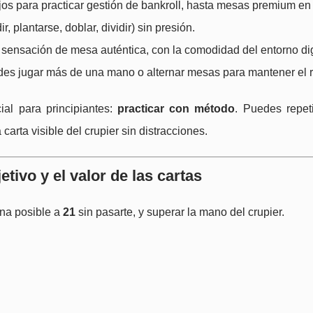
ajos para practicar gestión de bankroll, hasta mesas premium en 
, plantarse, doblar, dividir) sin presión.
 sensación de mesa auténtica, con la comodidad del entorno dig
des jugar más de una mano o alternar mesas para mantener el r
ial para principiantes:
practicar con método
. Puedes repet
 carta visible del crupier sin distracciones.
etivo y el valor de las cartas
ana posible a
21
sin pasarte, y superar la mano del crupier.