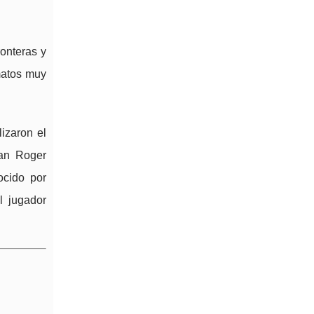
ronteras y
matos muy
lizaron el
ran Roger
ocido por
l jugador