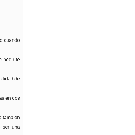
o o cuando
 pedir te
bilidad de
las en dos
s también
e ser una