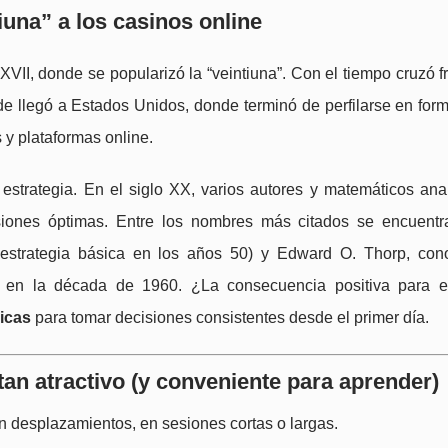
tiuna” a los casinos online
o XVII, donde se popularizó la “veintiuna”. Con el tiempo cruzó f
de llegó a Estados Unidos, donde terminó de perfilarse en for
 y plataformas online.
 estrategia. En el siglo XX, varios autores y matemáticos ana
siones óptimas. Entre los nombres más citados se encuent
e estrategia básica en los años 50) y Edward O. Thorp, con
ck en la década de 1960. ¿La consecuencia positiva para e
gicas
para tomar decisiones consistentes desde el primer día.
 tan atractivo (y conveniente para aprender)
n desplazamientos, en sesiones cortas o largas.