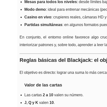
Mesas para todos los niveles
: desde límites b
Modo demo
: ideal para entrenar mecánicas (pedir
Casino en vivo
: crupieres reales, cámaras HD y
Partidas simultáneas
: en algunos formatos pue
En conjunto, el entorno online favorece algo cruc
interiorizar patrones y, sobre todo, aprender a leer la
Reglas básicas del Blackjack: el obj
El objetivo es directo: lograr una suma lo más cerc
Valor de las cartas
Las cartas
2 a 10
valen su número.
J, Q y K
valen
10
.