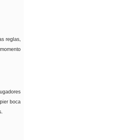
s reglas,
el momento
jugadores
upier boca
s.