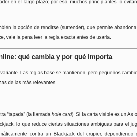
dor en el largo plazo; por eso, muchos principiantes lo evita
ambién la opción de rendirse (surrender), que permite abandon
e, vale la pena leer la regla exacta antes de usarla.
nline: qué cambia y por qué importa
ir variante. Las reglas base se mantienen, pero pequeños cambi
unas de las más relevantes:
otra “tapada” (la llamada
hole card
). Si la carta visible es un As 
ckjack, lo que reduce ciertas situaciones ambiguas para el jug
omáticamente contra un Blackjack del crupier, dependiendo 