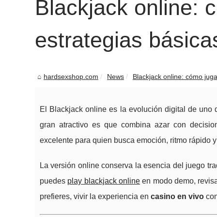
Blackjack online: 
estrategias básic
hardsexshop.com
News
Blackjack online: cómo jugar
El Blackjack online es la evolución digital de uno
gran atractivo es que combina azar con decisio
excelente para quien busca emoción, ritmo rápido 
La versión online conserva la esencia del juego tra
puedes
play blackjack online
en modo demo, revisar 
prefieres, vivir la experiencia en
casino en vivo
con