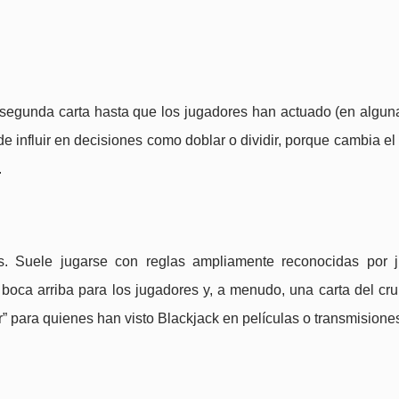
segunda carta hasta que los jugadores han actuado (en alguna
uede influir en decisiones como doblar o dividir, porque cambia 
.
. Suele jugarse con reglas ampliamente reconocidas por 
 boca arriba para los jugadores y, a menudo, una carta del cr
r” para quienes han visto Blackjack en películas o transmisione