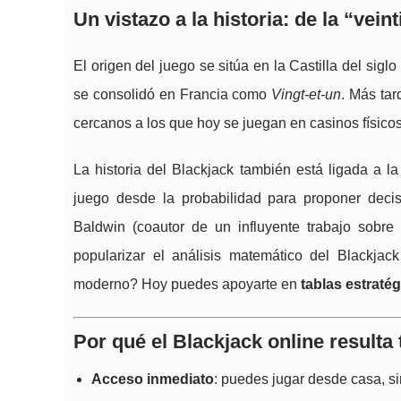
Un vistazo a la historia: de la “vein
El origen del juego se sitúa en la Castilla del sigl
se consolidó en Francia como
Vingt-et-un
. Más tar
cercanos a los que hoy se juegan en casinos físicos
La historia del Blackjack también está ligada a la
juego desde la probabilidad para proponer deci
Baldwin (coautor de un influyente trabajo sobr
popularizar el análisis matemático del Blackja
moderno? Hoy puedes apoyarte en
tablas estraté
Por qué el Blackjack online resulta
Acceso inmediato
: puedes jugar desde casa, si