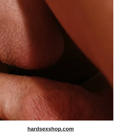
hardsexshop.com